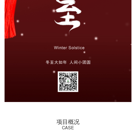
项目概况
CASE